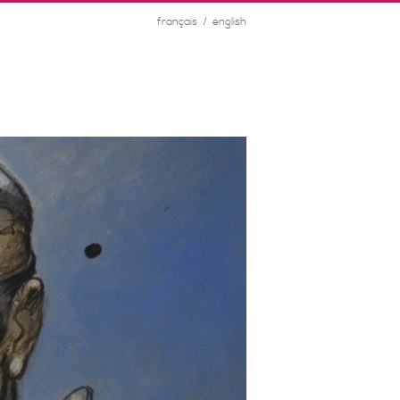
/
français
english