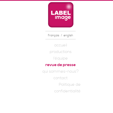
/
français
english
MENU PRINCIPAL
accueil
Aller au contenu
Aller au contenu
productions
secondaire
principal
l’équipe
revue de presse
qui sommes-nous?
contact
Politique de
confidentialité