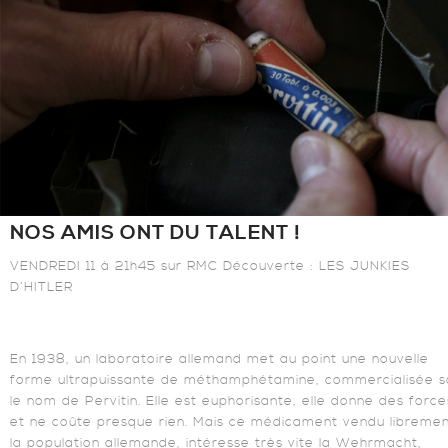
NOS AMIS ONT DU TALENT !
VENDREDI 11 à 21h45 sur RMC Découverte : LES JUNKIES
D’HITLER
En 1938, un laboratoire allemand met au point une nouvelle
forme ultrapuissante de méthamphétamine, commercialisée s
le nom de Pervitin. Elle est euphorisante, elle donne des force
et ne coûte presque rien. Mais ce médicament vendu libremen
la population allemande, intéresse très vite la Wehrmacht,