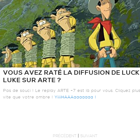
VOUS AVEZ RATÉ LA DIFFUSION DE LUC
LUKE SUR ARTE ?
Pas de souci ! Le replay ARTE +7 est là pour vous. Cliquez plu
vite que votre ombre !
YiiiiHAAAaaaaaaa !
|
PRÉCÉDENT
SUIVANT