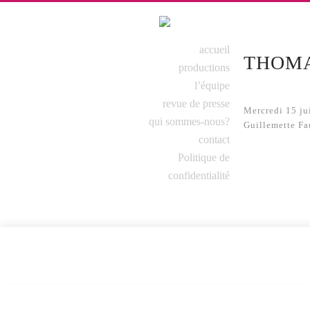
MENU PRINCIPAL
accueil
Aller au contenu
Aller au contenu
THOMA
productions
secondaire
principal
l’équipe
revue de presse
Mercredi 15 ju
qui sommes-nous?
Guillemette Fa
contact
Politique de
confidentialité