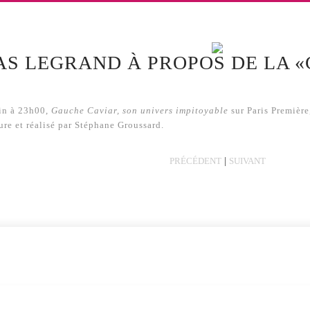
S LEGRAND À PROPOS DE LA 
in à 23h00,
Gauche Caviar, son univers impitoyable
sur Paris Première
ure et réalisé par Stéphane Groussard.
|
PRÉCÉDENT
SUIVANT