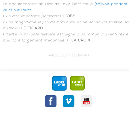
Le documentaire de Nicolas Lévy-Beff est à
(re)voir pendant
jours sur Pluzz
.
«
un documentaire poignant
»
L’OBS
« une magnifique leçon de bravoure et de solidarité traitée sa
pathos »
LE FIGARO
« c
ette incroyable histoire est digne d’un roman d’aventures e
pourtant largement méconnue
. »
LA CROIX
|
PRÉCÉDENT
SUIVANT