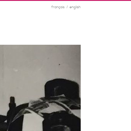
/
français
english