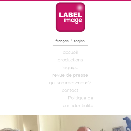
/
français
english
MENU PRINCIPAL
accueil
Aller au contenu
Aller au contenu
productions
secondaire
principal
l’équipe
revue de presse
qui sommes-nous?
contact
Politique de
confidentialité