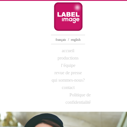
/
français
english
MENU PRINCIPAL
accueil
Aller au contenu
Aller au contenu
productions
secondaire
principal
l’équipe
revue de presse
qui sommes-nous?
contact
Politique de
confidentialité