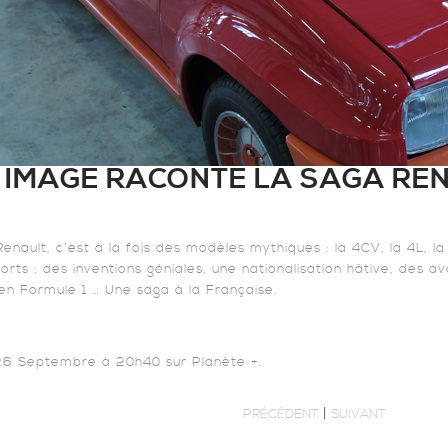
 IMAGE RACONTE LA SAGA RE
Renault, c’est à la fois des modèles mythiques : la 4CV, la 4L, la
rts : des inventions géniales, une nationalisation hâtive, des a
 en Formule 1 … Une saga à la Française.
26 Septembre à 20h40 sur Planète +.
|
PRÉCÉDENT
SUIVANT