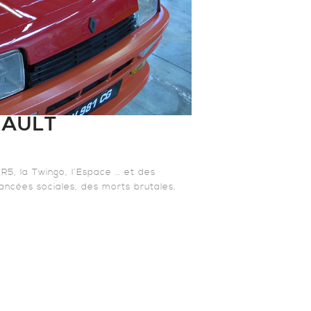
NAULT
 R5, la Twingo, l’Espace … et des
vancées sociales, des morts brutales,