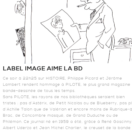
LABEL IMAGE AIME LA BD
Ce soir à 22h25 sur HISTOIRE, Philippe Picard et Jérôme
Lambert rendent hommage à PILOTE, le plus grand magazine
bande-dessinée de tous les temps.
Sans PILOTE, les rayons de nos bibliothèques seraient bien
tristes : pas d’Astérix, de Petit Nicolas ou de Blueberry, pas p
d’Achille Talon que de Valérian et encore moins de Rubrique-
Brac, de Concombre masqué, de Grand Duduche ou de
Philémon. Ce journal né en 1959 a été, grâce à René Goscinny
Albert Uderzo et Jean Michel Charlier, le creuset de la bande