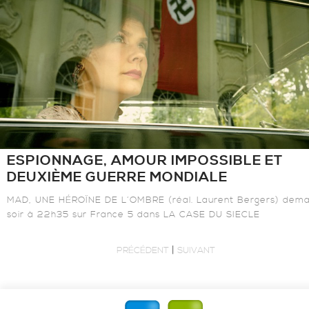
ESPIONNAGE, AMOUR IMPOSSIBLE ET
DEUXIÈME GUERRE MONDIALE
MAD, UNE HÉROÏNE DE L’OMBRE (réal. Laurent Bergers) dema
soir à 22h35 sur France 5 dans LA CASE DU SIECLE
|
PRÉCÉDENT
SUIVANT