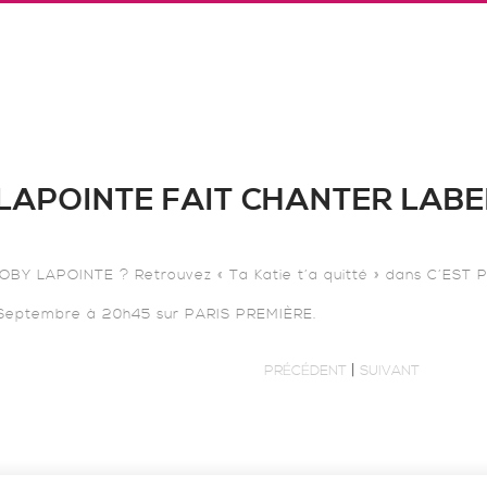
LAPOINTE FAIT CHANTER LABE
OBY LAPOINTE ? Retrouvez « Ta Katie t’a quitté » dans C’E
Septembre à 20h45 sur PARIS PREMIÈRE.
|
PRÉCÉDENT
SUIVANT