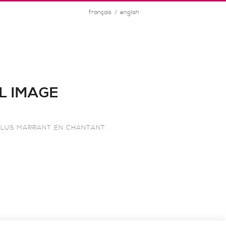
/
français
english
L IMAGE
ST PLUS MARRANT EN CHANTANT.