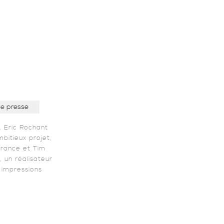
de presse
 Eric Rochant
bitieux projet,
France et Tim
, un réalisateur
s impressions