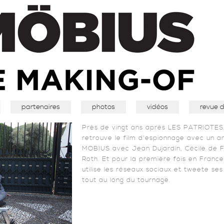
partenaires
photos
vidéos
revue 
Près de vingt ans après LES PATRIOTES,
retrouve le film d'espionnage avec un am
MOBIUS avec Jean Dujardin, Cécile de 
Roth. Et pour la première fois en France
utilise les réseaux sociaux et tweete se
tout au long du tournage.