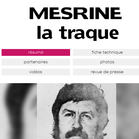
résumé
fiche technique
partenaires
photos
vidéos
revue de presse