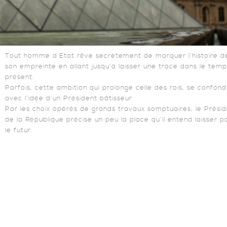
Tout homme d’Etat rêve secrètement de marquer l’histoire d
son empreinte en allant jusqu’à laisser une trace dans le temp
présent.
Parfois, cette ambition qui prolonge celle des rois, se confond
avec l’idée d’un Président bâtisseur.
Par les choix opérés de grands travaux somptuaires, le Prési
de la République précise un peu la place qu’il entend laisser p
le futur.