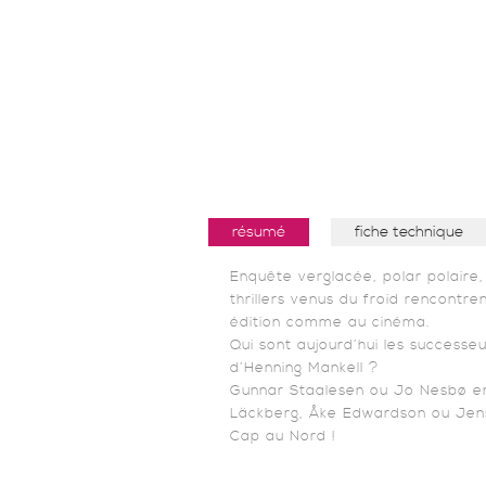
résumé
fiche technique
Enquête verglacée, polar polaire, 
thrillers venus du froid rencontr
édition comme au cinéma.
Qui sont aujourd’hui les successe
d’Henning Mankell ?
Gunnar Staalesen ou Jo Nesbø en
Läckberg, Åke Edwardson ou Jen
Cap au Nord !