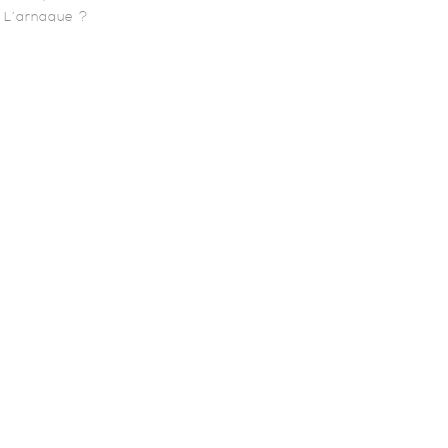
ou L’arnaque ?
aline sont au