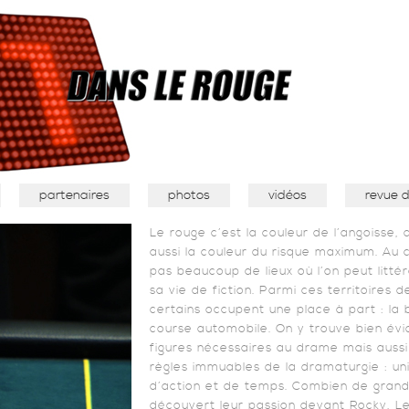
partenaires
photos
vidéos
revue 
Le rouge c’est la couleur de l’angoisse, 
aussi la couleur du risque maximum. Au c
pas beaucoup de lieux où l’on peut litté
sa vie de fiction. Parmi ces territoires 
certains occupent une place à part : la b
course automobile. On y trouve bien év
figures nécessaires au drame mais aussi 
règles immuables de la dramaturgie : uni
d’action et de temps. Combien de gran
découvert leur passion devant Rocky, Le