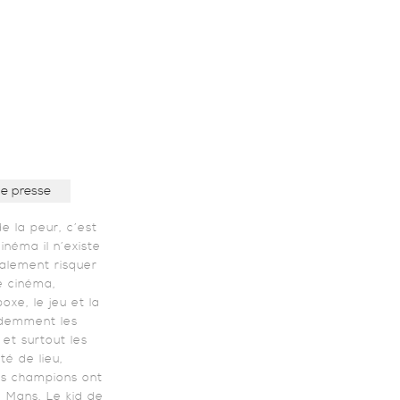
de presse
de la peur, c’est
inéma il n’existe
ralement risquer
de cinéma,
oxe, le jeu et la
idemment les
et surtout les
té de lieu,
ds champions ont
 Mans, Le kid de