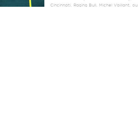
Cincinnati, Raging Bull, Michel Vaillant, 
Parce que le risque, le danger et l’adrén
cœur du cinéma.